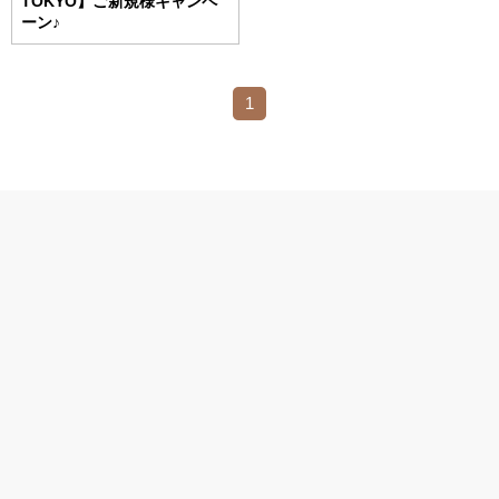
TOKYO】ご新規様キャンペ
ーン♪
1